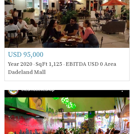
USD 95,000
Year 2020
SqFt 1,125
EBITDA USD 0
Area
-
-
Dadeland Mall